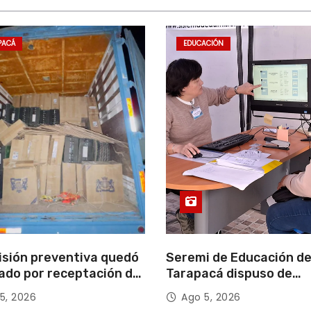
PACÁ
EDUCACIÓN
isión preventiva quedó
Seremi de Educación d
ado por receptación de
Tarapacá dispuso de
illos avaluados en
facilitadores para apoy
5, 2026
Ago 5, 2026
 millones*
proceso de Admisión Es