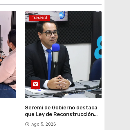
TARAPACÁ
e
Seremi de Gobierno destaca
que Ley de Reconstrucción
ar
Nacional impulsará la
Ago 5, 2026
colar
inversión y el empleo en