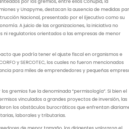
nteados por los gremios, entre ellos Conupia, la
miones y Unapyme, destacan la ausencia de medidas par
rucción Nacional, presentado por el Ejecutivo como su
omía. A juicio de las organizaciones, la iniciativa no
es ni regulatorios orientados a las empresas de menor
acto que podría tener el ajuste fiscal en organismos e
CORFO y SERCOTEC, los cuales no fueron mencionados
evancia para miles de emprendedores y pequeñas empres
 los gremios fue la denominada “permisología”. Si bien el
rmisos vinculados a grandes proyectos de inversión, las
daron los obstáculos burocráticos que enfrentan diariam
rias, laborales y tributarias.
eedores de menor tamaño, los dirigentes valoraron el