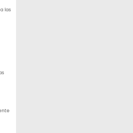
a las
13 de agosto
21°C
18°C
Jueves
14 de agosto
21°C
18°C
Viernes
as
ente