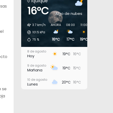
Iquique
esas
16°C
Algo de nubes
3.7 km/h
AHORA
08:00
11:00
14:00
17:0
el
101.5
kPa
16°C
17°C
19°C
19°C
18°
75
%
8 de agosto
19°C
16°C
Hoy
ecto
9 de agosto
19°C
15°C
Mañana
10 de agosto
20°C
16°C
Lunes
e se
11 de agosto
oja
22°C
17°C
Martes
12 de agosto
23°C
20°C
Miércoles