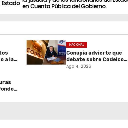
l Estado
en Cuenta Pública del Gobierno.
NACIONAL
tos
Conupia advierte que
o a la
debate sobre Codelco
er los
podría abrir la puerta a
Ago 4, 2026
nueva ola de
ateria
privatizaciones en Chil
turas
uciones
 Fondos
o en
ación y