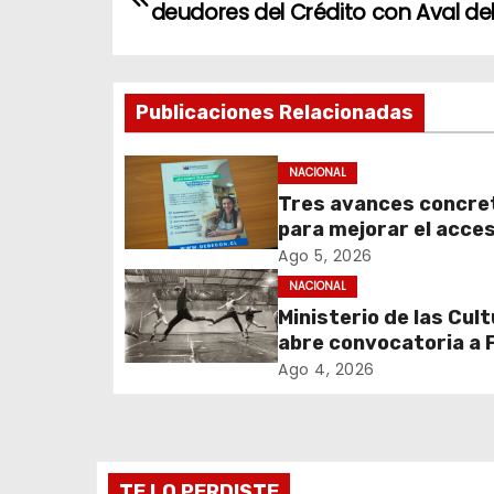
deudores del Crédito con Aval de
a
v
Publicaciones Relacionadas
e
g
NACIONAL
Tres avances concre
a
para mejorar el acces
c
información y proteg
Ago 5, 2026
derechos de los
NACIONAL
i
contribuyentes en m
Ministerio de las Cul
de avalúos y contrib
abre convocatoria a
ó
Cultura 2027 con foc
Ago 4, 2026
n
transparencia, innov
acceso ciudadano
d
e
TE LO PERDISTE