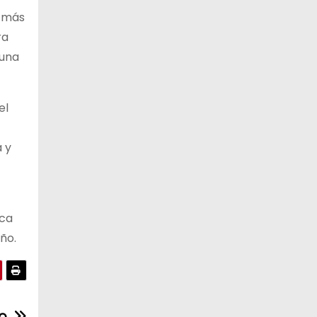
r más
ra
 una
el
a y
ica
ño.
do