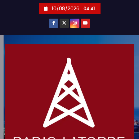
S
10/08/2026
04:41
k
i
p
t
o
c
o
n
t
e
n
t