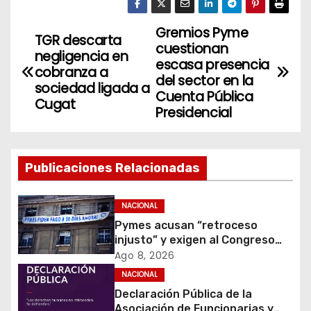
Gremios Pyme
N
TGR descarta
cuestionan
negligencia en
a
escasa presencia
cobranza a
del sector en la
sociedad ligada a
v
Cuenta Pública
Cugat
Presidencial
e
g
Publicaciones Relacionadas
a
c
NACIONAL
Pymes acusan “retroceso
i
injusto” y exigen al Congreso
rechazar veto que elimina el
Ago 8, 2026
ó
pago oportuno a 30 días
NACIONAL
Declaración Pública de la
n
Asociación de Funcionarias y