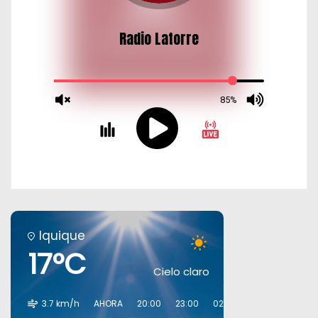
s
Iquique
17°C
Cielo claro
3.7 km/h
AHORA
20:00
23:00
02:00
05:00
08:00