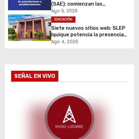
ó
(SAE): comienzan las
postulaciones a
Ago 5, 2026
n
establecimientos para 2027
EDUCACIÓN
d
Siete nuevos sitios web: SLEP
Iquique potencia la presencia
e
digital de sus liceos Técnico
Ago 4, 2026
Profesionales
e
n
SEÑAL EN VIVO
t
r
a
d
a