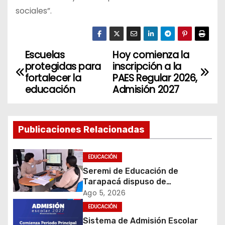
sociales”.
Escuelas
Hoy comienza la
N
protegidas para
inscripción a la
a
fortalecer la
PAES Regular 2026,
educación
Admisión 2027
v
e
Publicaciones Relacionadas
g
EDUCACIÓN
a
Seremi de Educación de
c
Tarapacá dispuso de
facilitadores para apoyar
Ago 5, 2026
i
proceso de Admisión Escolar
EDUCACIÓN
2027
Sistema de Admisión Escolar