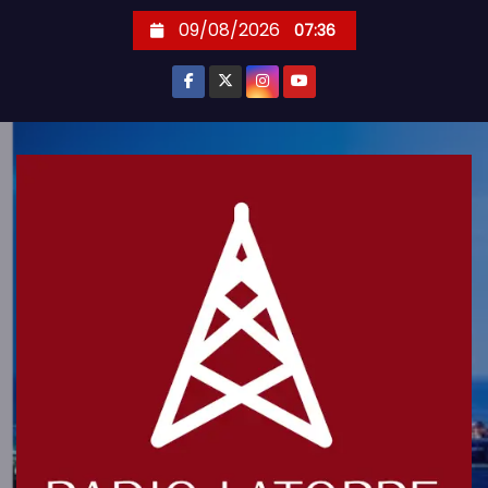
S
09/08/2026
07:36
k
i
p
t
o
c
o
n
t
e
n
t