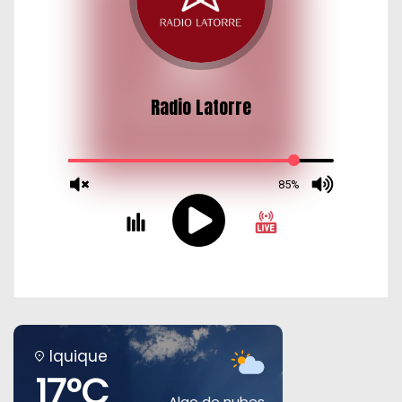
Iquique
17°C
Algo de nubes