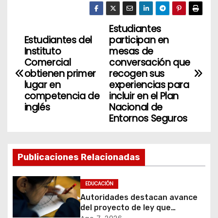
Estudiantes
N
Estudiantes del
participan en
a
Instituto
mesas de
Comercial
conversación que
v
obtienen primer
recogen sus
lugar en
experiencias para
e
competencia de
incluir en el Plan
inglés
Nacional de
g
Entornos Seguros
a
c
Publicaciones Relacionadas
i
EDUCACIÓN
ó
Autoridades destacan avance
del proyecto de ley que
n
introduce mejoras al Sistema