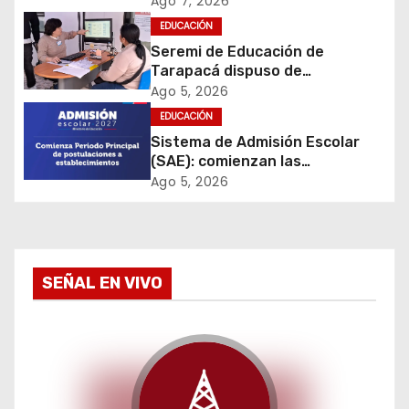
Ago 7, 2026
de Admisión Escolar
d
EDUCACIÓN
Seremi de Educación de
e
Tarapacá dispuso de
facilitadores para apoyar
Ago 5, 2026
e
proceso de Admisión Escolar
EDUCACIÓN
2027
Sistema de Admisión Escolar
n
(SAE): comienzan las
postulaciones a
t
Ago 5, 2026
establecimientos para 2027
r
a
SEÑAL EN VIVO
d
a
s