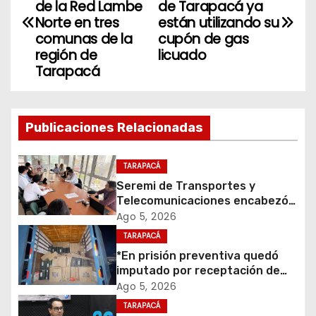
a
de la Red Lambe
de Tarapacá ya
Norte en tres
están utilizando su
v
comunas de la
cupón de gas
región de
licuado
e
Tarapacá
g
a
Publicaciones Relacionadas
c
TARAPACÁ
i
Seremi de Transportes y
Telecomunicaciones encabezó
ó
primera mesa de coordinación
Ago 5, 2026
para el retiro de cables en
TARAPACÁ
n
desuso en Iquique
*En prisión preventiva quedó
d
imputado por receptación de
cigarrillos avaluados en $1.600
Ago 5, 2026
e
millones*
TARAPACÁ