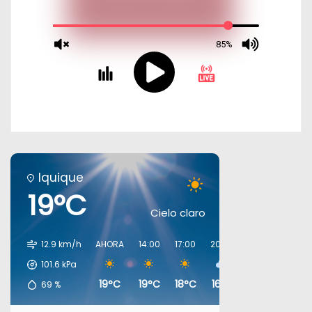
Iquique
19°C
Cielo claro
12.9 km/h
AHORA
14:00
17:00
20:00
23:00
02:00
101.6
kPa
19°C
19°C
18°C
16°C
17°C
16°C
69
%