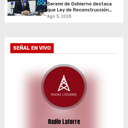
Seremi de Gobierno destaca
e
que Ley de Reconstrucción
Nacional impulsará la inversión
Ago 5, 2026
n
y el empleo en Tarapacá
t
r
SEÑAL EN VIVO
a
d
a
s