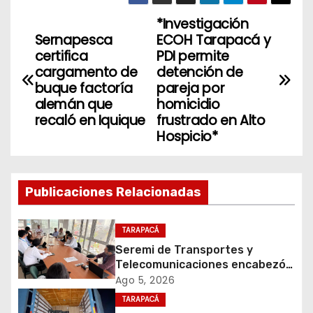
*Investigación
N
Sernapesca
ECOH Tarapacá y
a
certifica
PDI permite
cargamento de
detención de
v
buque factoría
pareja por
alemán que
homicidio
e
recaló en Iquique
frustrado en Alto
Hospicio*
g
a
Publicaciones Relacionadas
c
i
TARAPACÁ
Seremi de Transportes y
ó
Telecomunicaciones encabezó
primera mesa de coordinación
Ago 5, 2026
n
para el retiro de cables en
TARAPACÁ
desuso en Iquique