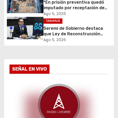
d
*En prisión preventiva quedó
imputado por receptación de
e
cigarrillos avaluados en $1.600
Ago 5, 2026
millones*
TARAPACÁ
e
Seremi de Gobierno destaca
que Ley de Reconstrucción
n
Nacional impulsará la inversión
Ago 5, 2026
y el empleo en Tarapacá
t
r
a
SEÑAL EN VIVO
d
a
s