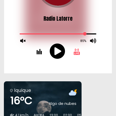
Iquique
16°C
Algo de nubes
4.1 km/h
AHORA
23:00
02:00
05:00
08:00
11:00