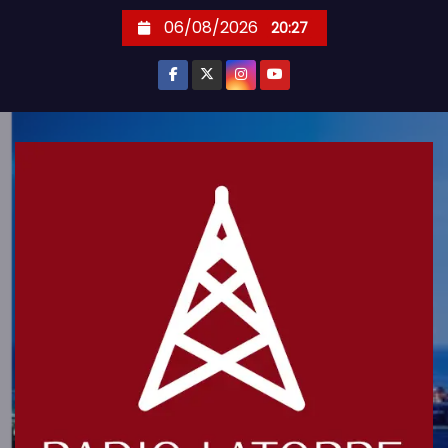
S
06/08/2026
20:27
k
i
p
t
o
c
o
n
t
e
n
t