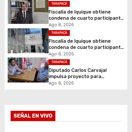
c
TARAPACÁ
i
Fiscalía de Iquique obtiene
condena de cuarto participante
ó
en violento asalto a
Ago 8, 2026
comerciante
TARAPACÁ
n
Fiscalía de Iquique obtiene
d
condena de cuarto participante
en violento asalto a
Ago 8, 2026
e
comerciante
TARAPACÁ
Diputado Carlos Carvajal
e
impulsa proyecto para
homenajear en vida al campeón
Ago 8, 2026
n
mundial Raúl Choque
t
r
SEÑAL EN VIVO
a