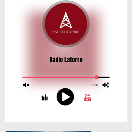
d
a
s