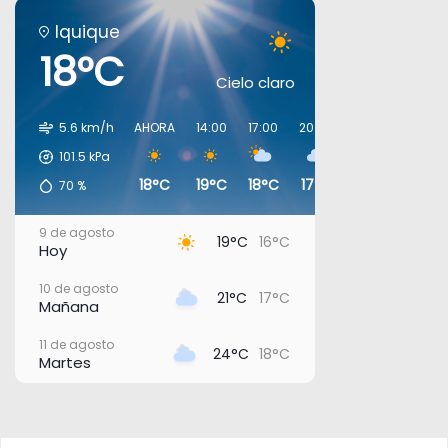
Iquique
18°C
Cielo claro
5.6 km/h
AHORA
14:00
17:00
20:00
23:00
02:00
101.5
kPa
18°C
19°C
18°C
17°C
16°C
18°C
70
%
9 de agosto
19°C
16°C
Hoy
10 de agosto
21°C
17°C
Mañana
11 de agosto
24°C
18°C
Martes
12 de agosto
21°C
18°C
Miércoles