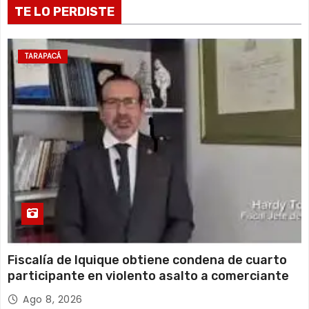
13 de agosto
TE LO PERDISTE
20°C
18°C
Jueves
14 de agosto
20°C
17°C
Viernes
TARAPACÁ
15 de agosto
19°C
16°C
Sábado
Fiscalía de Iquique obtiene condena de cuarto
participante en violento asalto a comerciante
Ago 8, 2026