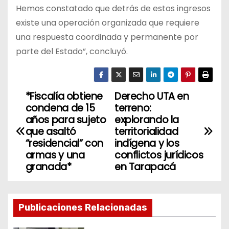
Hemos constatado que detrás de estos ingresos
existe una operación organizada que requiere
una respuesta coordinada y permanente por
parte del Estado”, concluyó.
*Fiscalía obtiene
Derecho UTA en
N
condena de 15
terreno:
a
años para sujeto
explorando la
que asaltó
territorialidad
v
“residencial” con
indígena y los
armas y una
conflictos jurídicos
e
granada*
en Tarapacá
g
a
Publicaciones Relacionadas