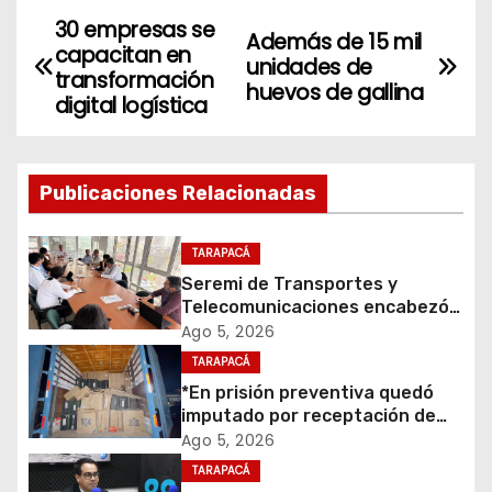
30 empresas se
N
Además de 15 mil
capacitan en
unidades de
a
transformación
huevos de gallina
digital logística
v
e
Publicaciones Relacionadas
g
TARAPACÁ
a
Seremi de Transportes y
c
Telecomunicaciones encabezó
primera mesa de coordinación
Ago 5, 2026
i
para el retiro de cables en
TARAPACÁ
desuso en Iquique
*En prisión preventiva quedó
ó
imputado por receptación de
cigarrillos avaluados en $1.600
Ago 5, 2026
n
millones*
TARAPACÁ