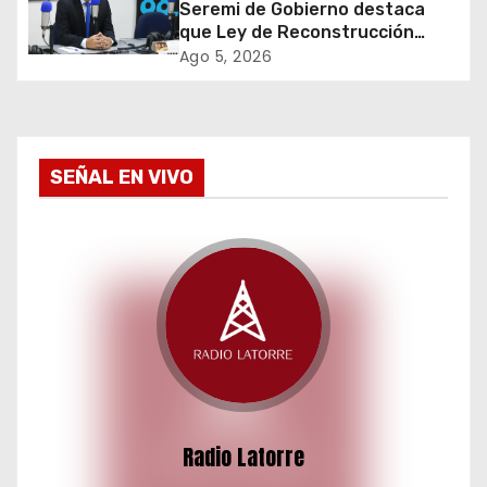
d
Seremi de Gobierno destaca
que Ley de Reconstrucción
e
Nacional impulsará la inversión
Ago 5, 2026
y el empleo en Tarapacá
e
n
SEÑAL EN VIVO
t
r
a
d
a
s