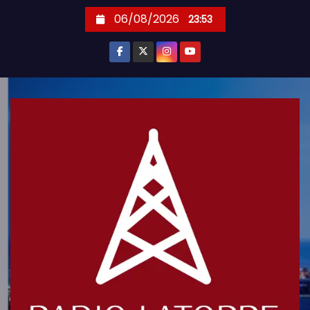
S
06/08/2026
23:53
k
i
p
t
o
c
o
n
t
e
n
t