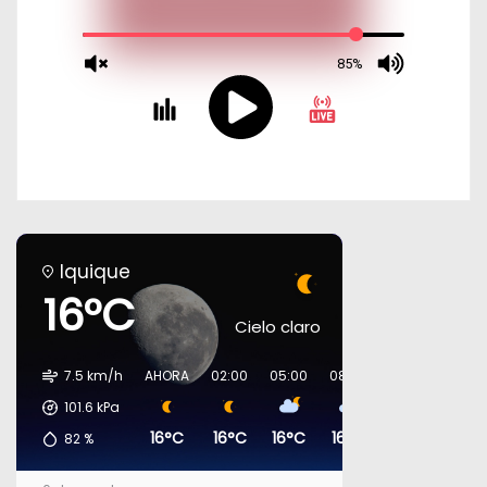
Iquique
16°C
Cielo claro
7.5 km/h
AHORA
02:00
05:00
08:00
11:00
14:00
101.6
kPa
16°C
16°C
16°C
16°C
18°C
18°C
82
%