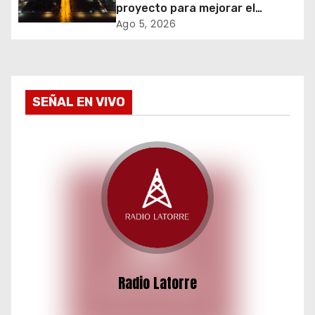
proyecto para mejorar el
e
alumbrado público del sector El
Ago 5, 2026
Boro
n
t
SEÑAL EN VIVO
r
a
d
a
s