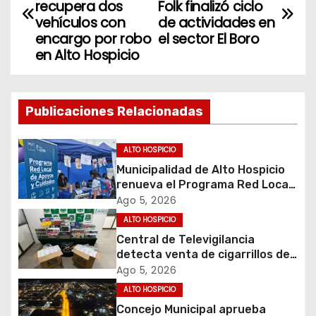
a
recupera dos
Folk finalizó ciclo
vehículos con
de actividades en
v
encargo por robo
el sector El Boro
en Alto Hospicio
e
g
Publicaciones Relacionadas
a
c
ALTO HOSPICIO
Municipalidad de Alto Hospicio
i
renueva el Programa Red Local
de Apoyos y Cuidados
Ago 5, 2026
ó
ALTO HOSPICIO
Central de Televigilancia
n
detecta venta de cigarrillos de
contrabando y permite
d
Ago 5, 2026
incautación de más de 3 mil
ALTO HOSPICIO
cajetillas
e
Concejo Municipal aprueba