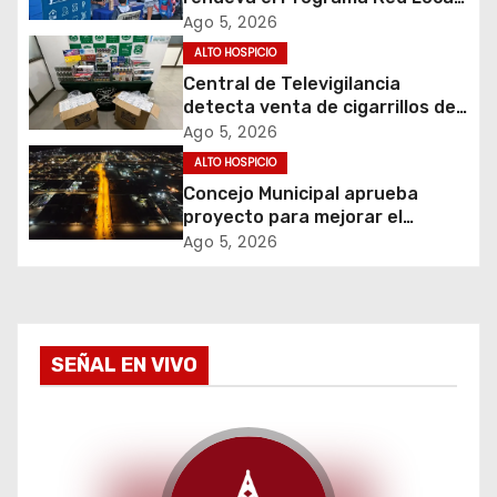
ó
de Apoyos y Cuidados
Ago 5, 2026
ALTO HOSPICIO
n
Central de Televigilancia
d
detecta venta de cigarrillos de
contrabando y permite
Ago 5, 2026
e
incautación de más de 3 mil
ALTO HOSPICIO
cajetillas
Concejo Municipal aprueba
e
proyecto para mejorar el
alumbrado público del sector El
Ago 5, 2026
n
Boro
t
r
SEÑAL EN VIVO
a
d
a