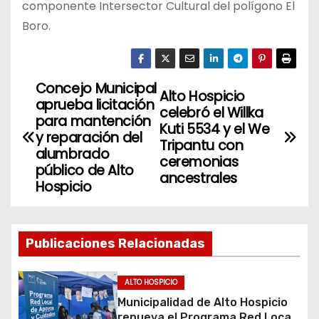
componente Intersector Cultural del polígono El
Boro.
Concejo Municipal
N
Alto Hospicio
aprueba licitación
celebró el Willka
a
para mantención
Kuti 5534 y el We
y reparación del
Tripantu con
v
alumbrado
ceremonias
público de Alto
ancestrales
e
Hospicio
g
a
Publicaciones Relacionadas
c
ALTO HOSPICIO
i
Municipalidad de Alto Hospicio
renueva el Programa Red Local