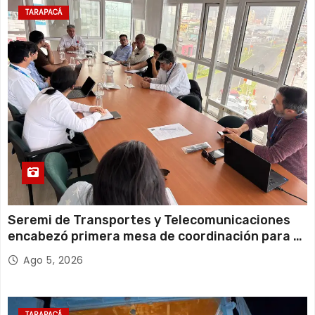
11 de agosto
20°C
18°C
Martes
TARAPACÁ
12 de agosto
21°C
18°C
Miércoles
Seremi de Transportes y Telecomunicaciones
encabezó primera mesa de coordinación para el
retiro de cables en desuso en Iquique
Ago 5, 2026
TARAPACÁ