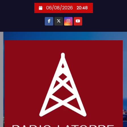
S
06/08/2026
20:48
k
i
p
t
o
c
o
n
t
e
n
t