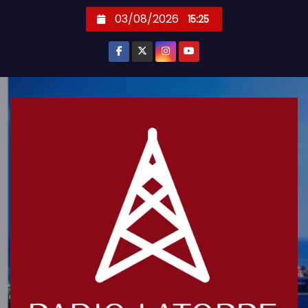
S
03/08/2026
15:25
k
i
p
t
o
c
o
n
t
e
n
t