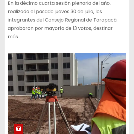
Religiosa de San Lorenzo, tanto en el
En la décimo cuarta sesión plenaria del año,
poblado de Tarapacá como en la
realizada el pasado jueves 30 de julio, los
integrantes del Consejo Regional de Tarapacá,
celebración de la “Octava”, que se
aprobaron por mayoría de 13 votos, destinar
efectúa en Iquique
más…