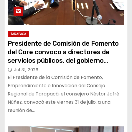
TARAPACÁ
Presidente de Comisión de Fomento
del Core convoco a directores de
servicios públicos, del gobierno
regional y a representantes del
Jul 31, 2026
sector privado, para analizar y
El Presidente de la Comisión de Fomento,
articular soluciones que permitan
Emprendimiento e Innovación del Consejo
Regional de Tarapacá, el consejero Néstor Jofré
disminuir el desempleo y reactivar
Núñez, convocó este viernes 31 de julio, a una
económicamente a la región
reunión de…