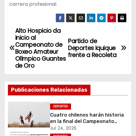
carrera profesional.
Alto Hospicio da
N
inicio al
Partido de
a
Campeonato de
Deportes Iquique
Boxeo Amateur
frente a Recoleta
v
Olímpico Guantes
de Oro
e
g
Publicaciones Relacionadas
a
c
DEPORTES
Cuatro chilenos harán historia
i
en la final del Campeonato
Amateur de Motocross más
Jul 24, 2026
ó
importante del mundo