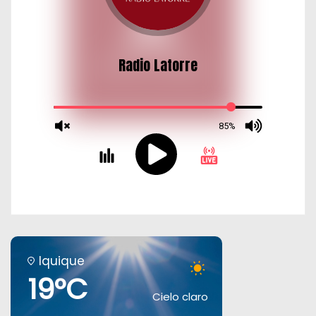
s
Iquique
19°C
Cielo claro