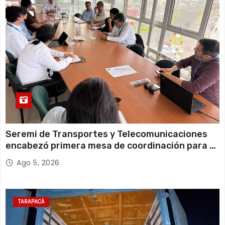
14 de agosto
21°C
18°C
Viernes
Seremi de Transportes y Telecomunicaciones
encabezó primera mesa de coordinación para el
retiro de cables en desuso en Iquique
Ago 5, 2026
TARAPACÁ