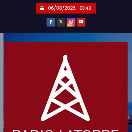
S
06/08/2026
03:43
k
i
p
t
o
c
o
n
t
e
n
t