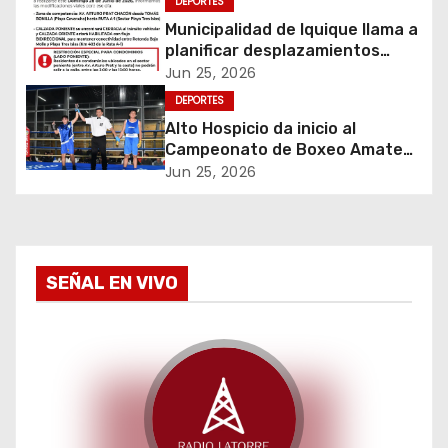
DEPORTES
Municipalidad de Iquique llama a
n
planificar desplazamientos
durante Iquique 5150 Triathlon
d
Jun 25, 2026
DEPORTES
e
Alto Hospicio da inicio al
Campeonato de Boxeo Amateur
e
Olímpico Guantes de Oro
Jun 25, 2026
n
t
SEÑAL EN VIVO
r
a
d
a