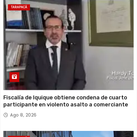
14 de agosto
21°C
17°C
Viernes
TARAPACÁ
15 de agosto
19°C
17°C
Sábado
Fiscalía de Iquique obtiene condena de cuarto
participante en violento asalto a comerciante
Ago 8, 2026