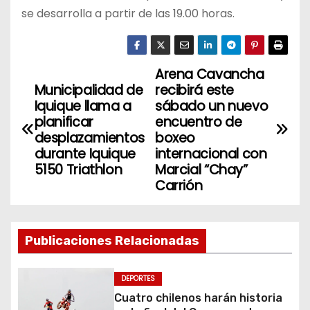
se desarrolla a partir de las 19.00 horas.
Arena Cavancha
N
Municipalidad de
recibirá este
a
Iquique llama a
sábado un nuevo
planificar
encuentro de
v
desplazamientos
boxeo
durante Iquique
internacional con
e
5150 Triathlon
Marcial “Chay”
Carrión
g
a
Publicaciones Relacionadas
c
i
DEPORTES
Cuatro chilenos harán historia