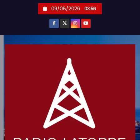
S
09/08/2026
03:56
k
i
p
t
o
c
o
n
t
e
n
t