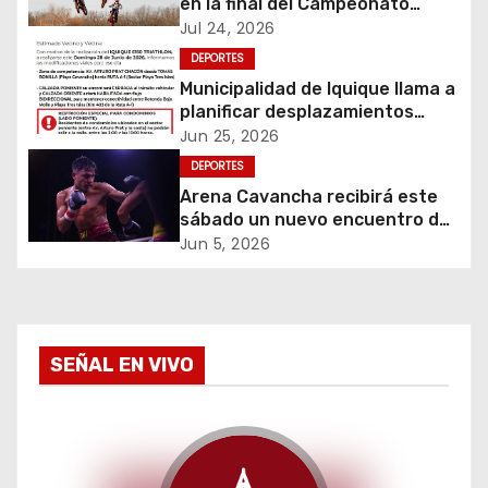
ó
en la final del Campeonato
Amateur de Motocross más
Jul 24, 2026
n
importante del mundo
DEPORTES
d
Municipalidad de Iquique llama a
planificar desplazamientos
e
durante Iquique 5150 Triathlon
Jun 25, 2026
DEPORTES
e
Arena Cavancha recibirá este
sábado un nuevo encuentro de
n
boxeo internacional con Marcial
Jun 5, 2026
“Chay” Carrión
t
r
a
SEÑAL EN VIVO
d
a