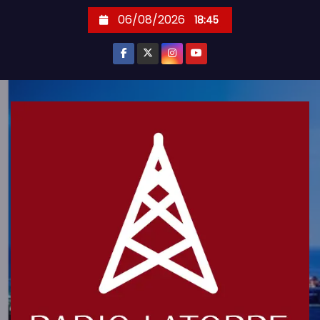
S
06/08/2026
18:45
k
i
p
t
o
c
o
n
t
e
n
t