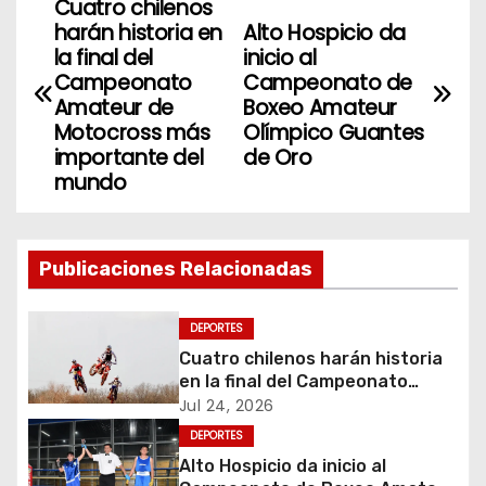
Cuatro chilenos
N
harán historia en
Alto Hospicio da
a
la final del
inicio al
Campeonato
Campeonato de
v
Amateur de
Boxeo Amateur
Motocross más
Olímpico Guantes
e
importante del
de Oro
mundo
g
a
Publicaciones Relacionadas
c
i
DEPORTES
Cuatro chilenos harán historia
ó
en la final del Campeonato
Amateur de Motocross más
Jul 24, 2026
n
importante del mundo
DEPORTES
d
Alto Hospicio da inicio al