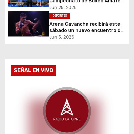
Campeonato de Boxeo Amateur
e
Olímpico Guantes de Oro
Jun 25, 2026
DEPORTES
e
Arena Cavancha recibirá este
sábado un nuevo encuentro de
n
boxeo internacional con Marcial
Jun 5, 2026
“Chay” Carrión
t
r
a
SEÑAL EN VIVO
d
a
s