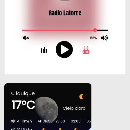
Iquique
17°C
Cielo claro
4.1 km/h
AHORA
23:00
02:00
05:00
08:00
11:00
101.5
kPa