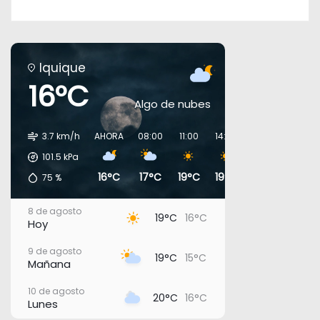
Iquique
16°C
Algo de nubes
3.7 km/h
AHORA
08:00
11:00
14:00
17:00
20:00
101.5
kPa
16°C
17°C
19°C
19°C
18°C
17°C
75
%
8 de agosto
19°C
16°C
Hoy
9 de agosto
19°C
15°C
Mañana
10 de agosto
20°C
16°C
Lunes