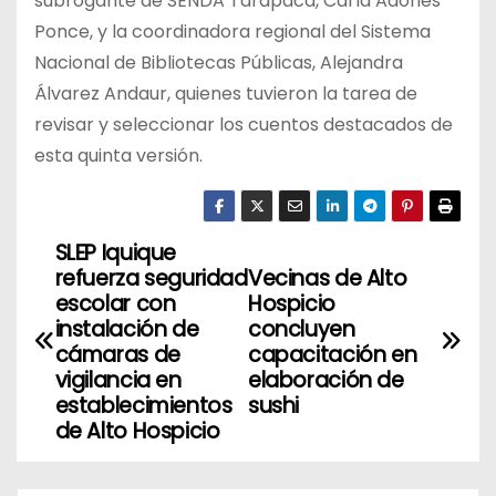
subrogante de SENDA Tarapacá, Carla Adones
Ponce, y la coordinadora regional del Sistema
Nacional de Bibliotecas Públicas, Alejandra
Álvarez Andaur, quienes tuvieron la tarea de
revisar y seleccionar los cuentos destacados de
esta quinta versión.
SLEP Iquique
N
refuerza seguridad
Vecinas de Alto
a
escolar con
Hospicio
instalación de
concluyen
v
cámaras de
capacitación en
vigilancia en
elaboración de
e
establecimientos
sushi
de Alto Hospicio
g
a