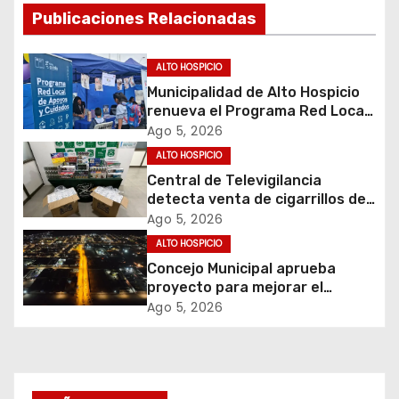
Publicaciones Relacionadas
c
i
ALTO HOSPICIO
Municipalidad de Alto Hospicio
ó
renueva el Programa Red Local
de Apoyos y Cuidados
Ago 5, 2026
n
ALTO HOSPICIO
d
Central de Televigilancia
detecta venta de cigarrillos de
e
contrabando y permite
Ago 5, 2026
incautación de más de 3 mil
ALTO HOSPICIO
e
cajetillas
Concejo Municipal aprueba
proyecto para mejorar el
n
alumbrado público del sector El
Ago 5, 2026
Boro
t
r