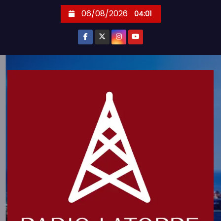
S
06/08/2026
04:01
k
i
p
t
o
c
o
n
t
e
n
t